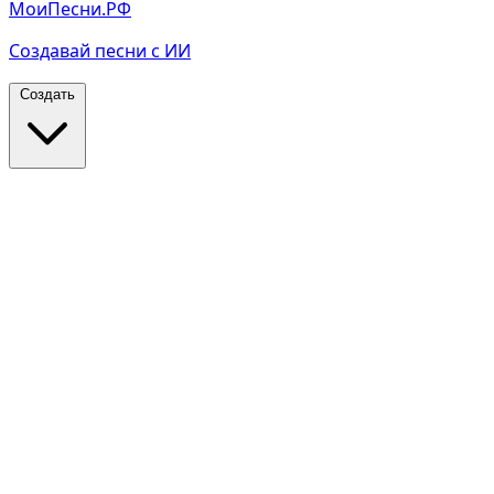
МоиПесни.РФ
Создавай песни с ИИ
Создать