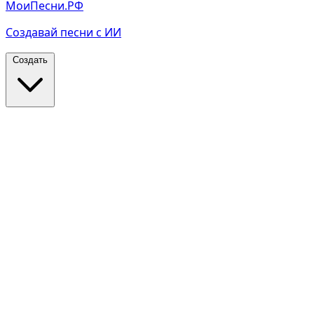
МоиПесни.РФ
Создавай песни с ИИ
Создать