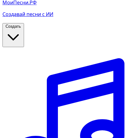
МоиПесни.РФ
Создавай песни с ИИ
Создать