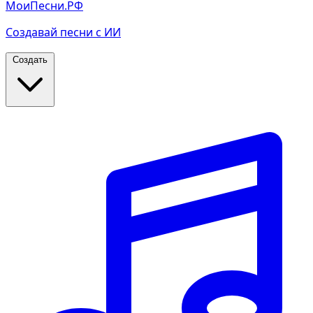
МоиПесни.РФ
Создавай песни с ИИ
Создать