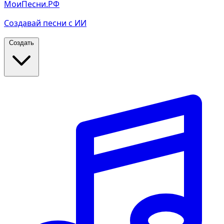
МоиПесни.РФ
Создавай песни с ИИ
Создать