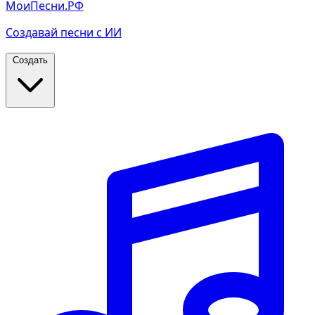
МоиПесни.РФ
Создавай песни с ИИ
Создать