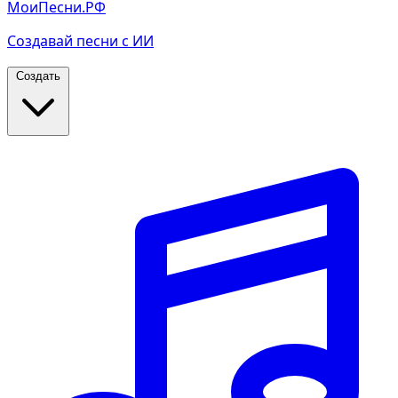
МоиПесни.РФ
Создавай песни с ИИ
Создать