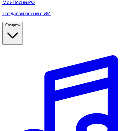
МоиПесни.РФ
Создавай песни с ИИ
Создать