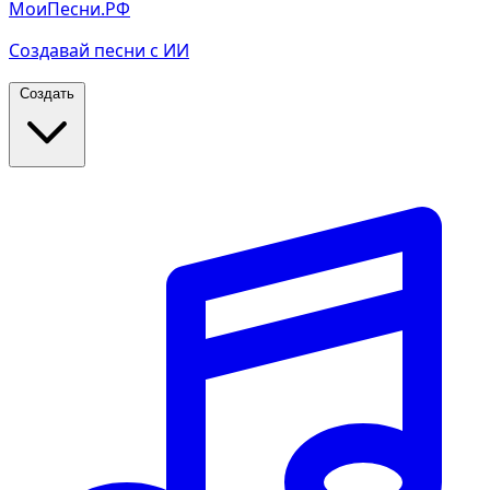
МоиПесни.РФ
Создавай песни с ИИ
Создать