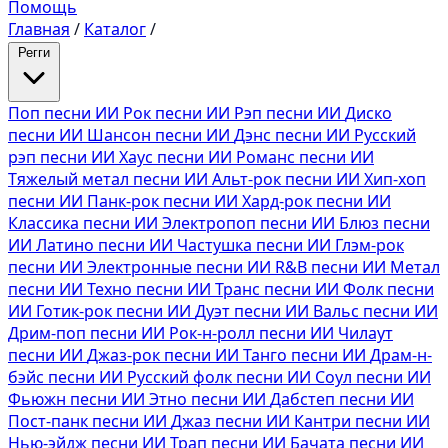
Помощь
Главная
/
Каталог
/
Регги
Поп песни ИИ
Рок песни ИИ
Рэп песни ИИ
Диско
песни ИИ
Шансон песни ИИ
Дэнс песни ИИ
Русский
рэп песни ИИ
Хаус песни ИИ
Романс песни ИИ
Тяжелый метал песни ИИ
Альт-рок песни ИИ
Хип-хоп
песни ИИ
Панк-рок песни ИИ
Хард-рок песни ИИ
Классика песни ИИ
Электропоп песни ИИ
Блюз песни
ИИ
Латино песни ИИ
Частушка песни ИИ
Глэм-рок
песни ИИ
Электронные песни ИИ
R&B песни ИИ
Метал
песни ИИ
Техно песни ИИ
Транс песни ИИ
Фолк песни
ИИ
Готик-рок песни ИИ
Дуэт песни ИИ
Вальс песни ИИ
Дрим-поп песни ИИ
Рок-н-ролл песни ИИ
Чилаут
песни ИИ
Джаз-рок песни ИИ
Танго песни ИИ
Драм-н-
бэйс песни ИИ
Русский фолк песни ИИ
Соул песни ИИ
Фьюжн песни ИИ
Этно песни ИИ
Дабстеп песни ИИ
Пост-панк песни ИИ
Джаз песни ИИ
Кантри песни ИИ
Нью-эйдж песни ИИ
Трап песни ИИ
Бачата песни ИИ