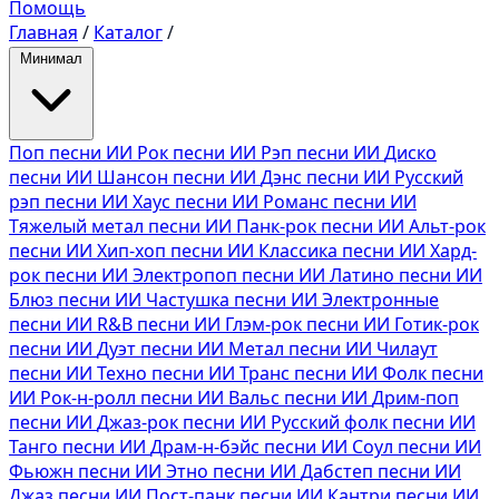
Помощь
Главная
/
Каталог
/
Минимал
Поп песни ИИ
Рок песни ИИ
Рэп песни ИИ
Диско
песни ИИ
Шансон песни ИИ
Дэнс песни ИИ
Русский
рэп песни ИИ
Хаус песни ИИ
Романс песни ИИ
Тяжелый метал песни ИИ
Панк-рок песни ИИ
Альт-рок
песни ИИ
Хип-хоп песни ИИ
Классика песни ИИ
Хард-
рок песни ИИ
Электропоп песни ИИ
Латино песни ИИ
Блюз песни ИИ
Частушка песни ИИ
Электронные
песни ИИ
R&B песни ИИ
Глэм-рок песни ИИ
Готик-рок
песни ИИ
Дуэт песни ИИ
Метал песни ИИ
Чилаут
песни ИИ
Техно песни ИИ
Транс песни ИИ
Фолк песни
ИИ
Рок-н-ролл песни ИИ
Вальс песни ИИ
Дрим-поп
песни ИИ
Джаз-рок песни ИИ
Русский фолк песни ИИ
Танго песни ИИ
Драм-н-бэйс песни ИИ
Соул песни ИИ
Фьюжн песни ИИ
Этно песни ИИ
Дабстеп песни ИИ
Джаз песни ИИ
Пост-панк песни ИИ
Кантри песни ИИ