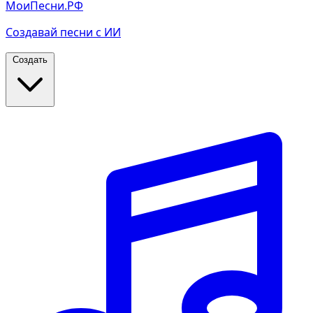
МоиПесни.РФ
Создавай песни с ИИ
Создать