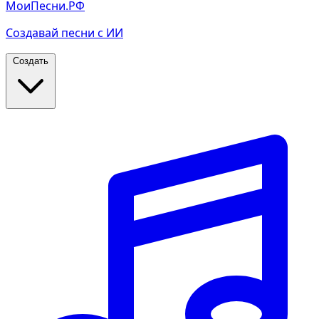
МоиПесни.РФ
Создавай песни с ИИ
Создать