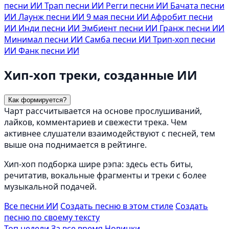
песни ИИ
Трап песни ИИ
Регги песни ИИ
Бачата песни
ИИ
Лаунж песни ИИ
9 мая песни ИИ
Афробит песни
ИИ
Инди песни ИИ
Эмбиент песни ИИ
Гранж песни ИИ
Минимал песни ИИ
Самба песни ИИ
Трип-хоп песни
ИИ
Фанк песни ИИ
Хип-хоп треки, созданные ИИ
Как формируется?
Чарт рассчитывается на основе прослушиваний,
лайков, комментариев и свежести трека. Чем
активнее слушатели взаимодействуют с песней, тем
выше она поднимается в рейтинге.
Хип-хоп подборка шире рэпа: здесь есть биты,
речитатив, вокальные фрагменты и треки с более
музыкальной подачей.
Все песни ИИ
Создать песню в этом стиле
Создать
песню по своему тексту
Топ недели
За все время
Новинки