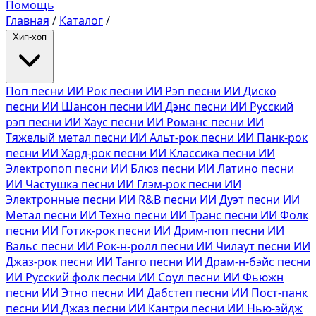
Помощь
Главная
/
Каталог
/
Хип-хоп
Поп песни ИИ
Рок песни ИИ
Рэп песни ИИ
Диско
песни ИИ
Шансон песни ИИ
Дэнс песни ИИ
Русский
рэп песни ИИ
Хаус песни ИИ
Романс песни ИИ
Тяжелый метал песни ИИ
Альт-рок песни ИИ
Панк-рок
песни ИИ
Хард-рок песни ИИ
Классика песни ИИ
Электропоп песни ИИ
Блюз песни ИИ
Латино песни
ИИ
Частушка песни ИИ
Глэм-рок песни ИИ
Электронные песни ИИ
R&B песни ИИ
Дуэт песни ИИ
Метал песни ИИ
Техно песни ИИ
Транс песни ИИ
Фолк
песни ИИ
Готик-рок песни ИИ
Дрим-поп песни ИИ
Вальс песни ИИ
Рок-н-ролл песни ИИ
Чилаут песни ИИ
Джаз-рок песни ИИ
Танго песни ИИ
Драм-н-бэйс песни
ИИ
Русский фолк песни ИИ
Соул песни ИИ
Фьюжн
песни ИИ
Этно песни ИИ
Дабстеп песни ИИ
Пост-панк
песни ИИ
Джаз песни ИИ
Кантри песни ИИ
Нью-эйдж