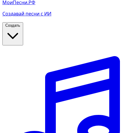
МоиПесни.РФ
Создавай песни с ИИ
Создать