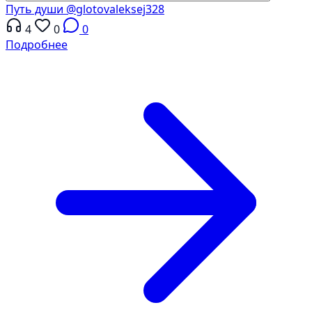
Путь души
@glotovaleksej328
4
0
0
Подробнее