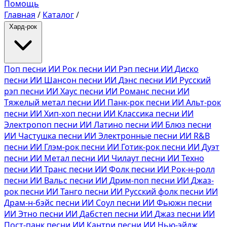
Помощь
Главная
/
Каталог
/
Хард-рок
Поп песни ИИ
Рок песни ИИ
Рэп песни ИИ
Диско
песни ИИ
Шансон песни ИИ
Дэнс песни ИИ
Русский
рэп песни ИИ
Хаус песни ИИ
Романс песни ИИ
Тяжелый метал песни ИИ
Панк-рок песни ИИ
Альт-рок
песни ИИ
Хип-хоп песни ИИ
Классика песни ИИ
Электропоп песни ИИ
Латино песни ИИ
Блюз песни
ИИ
Частушка песни ИИ
Электронные песни ИИ
R&B
песни ИИ
Глэм-рок песни ИИ
Готик-рок песни ИИ
Дуэт
песни ИИ
Метал песни ИИ
Чилаут песни ИИ
Техно
песни ИИ
Транс песни ИИ
Фолк песни ИИ
Рок-н-ролл
песни ИИ
Вальс песни ИИ
Дрим-поп песни ИИ
Джаз-
рок песни ИИ
Танго песни ИИ
Русский фолк песни ИИ
Драм-н-бэйс песни ИИ
Соул песни ИИ
Фьюжн песни
ИИ
Этно песни ИИ
Дабстеп песни ИИ
Джаз песни ИИ
Пост-панк песни ИИ
Кантри песни ИИ
Нью-эйдж