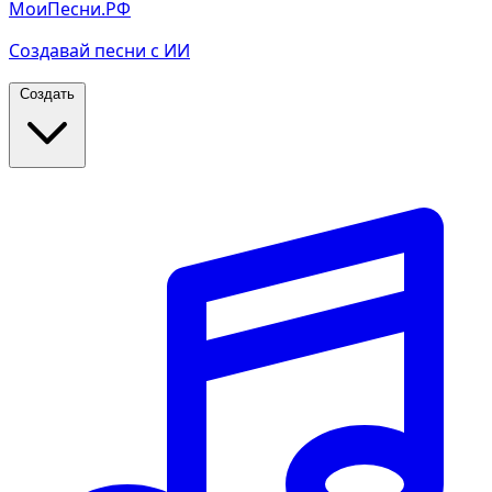
МоиПесни.РФ
Создавай песни с ИИ
Создать