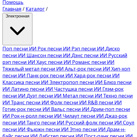
Помощь
Главная
/
Каталог
/
Электронная
Поп песни ИИ
Рок песни ИИ
Рэп песни ИИ
Диско
песни ИИ
Шансон песни ИИ
Дэнс песни ИИ
Русский
рэп песни ИИ
Хаус песни ИИ
Романс песни ИИ
Тяжелый метал песни ИИ
Альт-рок песни ИИ
Хип-хоп
песни ИИ
Панк-рок песни ИИ
Хард-рок песни ИИ
Классика песни ИИ
Электропоп песни ИИ
Блюз песни
ИИ
Латино песни ИИ
Частушка песни ИИ
Глэм-рок
песни ИИ
Дуэт песни ИИ
Метал песни ИИ
Техно песни
ИИ
Транс песни ИИ
Фолк песни ИИ
R&B песни ИИ
Готик-рок песни ИИ
Вальс песни ИИ
Дрим-поп песни
ИИ
Рок-н-ролл песни ИИ
Чилаут песни ИИ
Джаз-рок
песни ИИ
Танго песни ИИ
Русский фолк песни ИИ
Соул
песни ИИ
Фьюжн песни ИИ
Этно песни ИИ
Драм-н-
бэйс песни ИИ
Дабстеп песни ИИ
Пост-панк песни ИИ