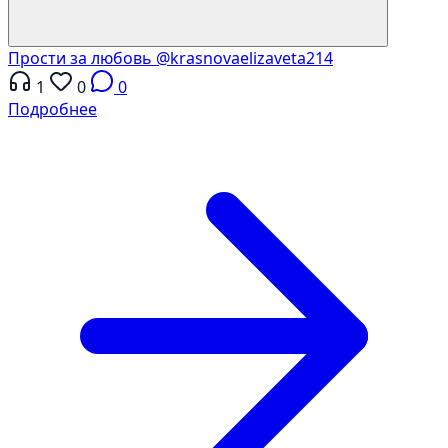
Прости за любовь
@krasnovaelizaveta214
1
0
0
Подробнее