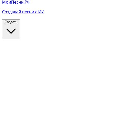
МоиПесни.РФ
Создавай песни с ИИ
Создать